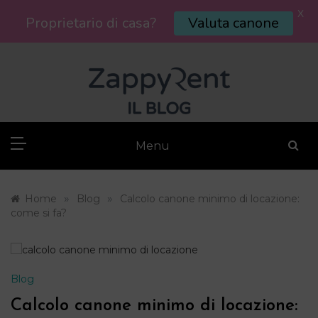
X
Proprietario di casa?
Valuta canone
Skip
to
content
Menu
»
»
Home
Blog
Calcolo canone minimo di locazione:
come si fa?
Blog
Calcolo canone minimo di locazione: