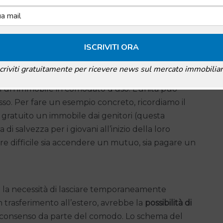
 comodato d’uso?
scriviti gratuitamente per ricevere news sul mercato immobiliar
 di un immobile in comodato d’uso. L’unità può
sso. Per fare un esempio concreto, ricordiamo il
o gratuito un immobile dai genitori (questa
i salvezza per i giovani all’inizio della loro
tare difficile sia accendere un mutuo, sia pagare un
e la necessità di lasciare temporaneamente
n trasferimento all’estero, avrebbe la
possibilità di
io consenso da parte del comodo. Lo schema del