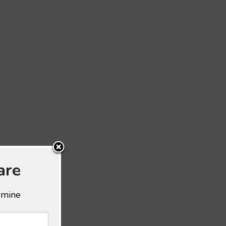
are
ermine