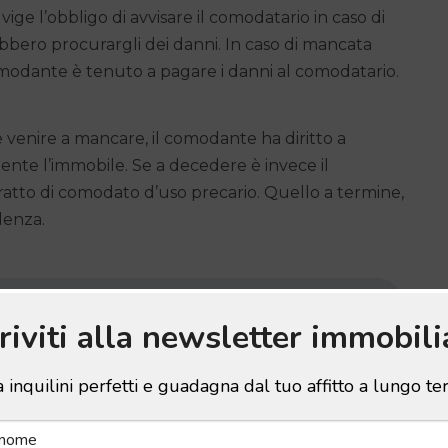
e l’obbligo di avvisare il comodatario in caso di
ebbero procurargli dei danni. In caso di mancata
comodante è tenuto a pagare i danni al comodatario.
 venire a mancare, il comodante ha diritto a
ente l’immobile. Se a decedere è invece il
ntratto di comodato d’uso precario. Quello a termine,
denza.
criviti alla newsletter immobili
 inquilini perfetti e guadagna dal tuo affitto a lungo t