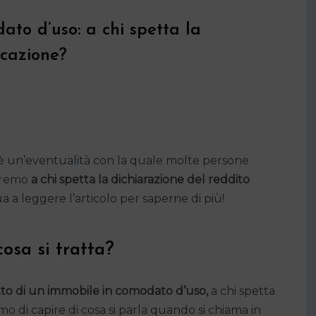
ato d’uso: a chi spetta la
ocazione?
è un’eventualità con la quale molte persone
edremo
a chi spetta la dichiarazione del reddito
 a leggere l’articolo per saperne di più!
osa si tratta?
itto di un immobile in comodato d’uso,
a chi spetta
amo di capire di cosa si parla quando si chiama in