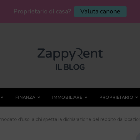
Proprietario di casa?
Valuta canone
FINANZA
IMMOBILIARE
PROPRIETARIO
modato d’uso: a chi spetta la dichiarazione del reddito da locazi