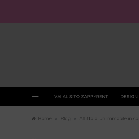
Skip
to
content
VAI AL SITO ZAPPYRENT
DESIGN
»
»
Home
Blog
Affitto di un immobile in co