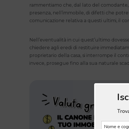
rammentiamo che, dal lato del comodante, vig
presenza, nell’immobile, di difetti che potr
comunicazione relativa a questi ultimi, il 
Nell’eventualità in cui quest’ultimo dovesse
chiedere agli eredi di restituire immediatam
proprietario della casa, si interrompe il co
invece, prosegue fino alla sua naturale sca
Is
Trova