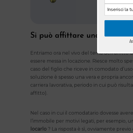
Si può affittare una casa in
I
Entriamo ora nel vivo del tema dell’affitto
essere messa in locazione. Riesce molto spe
caso del figlio che riceve in comodato d’us
soluzione è spesso una vera e propria ancora d
carriera lavorativa, periodo in cui può risul
affitto).
Nel caso in cui il comodatario dovesse aver
l’immobile per motivi legati, per esempio, u
locarlo
? La risposta è sì, ovviamente prev