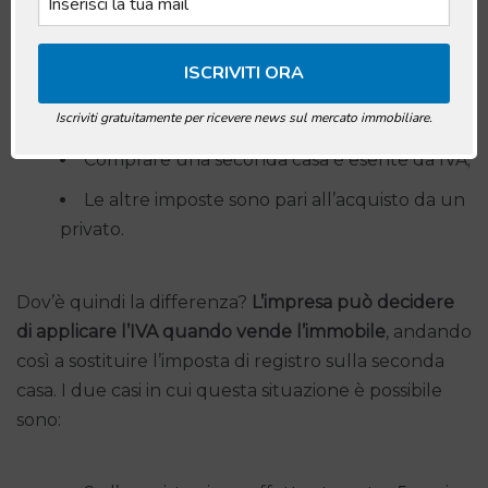
della seconda casa da un’impresa, entra in gioco un
fattore molto importante come l’IVA, ma solo in
alcuni casi perché generalmente:
Iscriviti gratuitamente per ricevere news sul mercato immobiliare.
Comprare una seconda casa è esente da IVA;
Le altre imposte sono pari all’acquisto da un
privato.
Dov’è quindi la differenza?
L’impresa può decidere
di applicare l’IVA quando vende l’immobile
, andando
così a sostituire l’imposta di registro sulla seconda
casa. I due casi in cui questa situazione è possibile
sono: