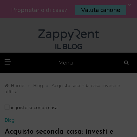
X
Proprietario di casa?
Valuta canone
Skip
to
content
Menu
»
»
Home
Blog
Acquisto seconda casa: investi e
affitta!
Blog
Acquisto seconda casa: investi e