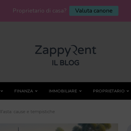
Proprietario di casa?
Valuta canone
FINANZA
IMMOBILIARE
PROPRIETARIO
ll’asta: cause e tempistiche