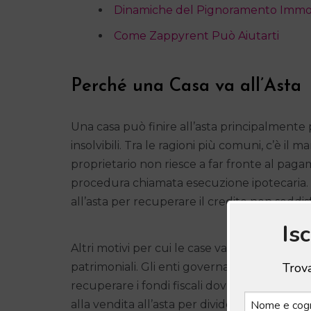
Dinamiche del Pignoramento Immob
Come Zappyrent Può Aiutarti
Perché una Casa va all’Asta
Una casa può finire all’asta principalment
insolvibili. Tra le ragioni più comuni, c’è
proprietario non riesce a far fronte al pagam
procedura chiamata esecuzione ipotecaria. 
all’asta per recuperare il credito non soddis
Is
Altri motivi per cui le case vanno all’asta 
Trova
patrimoniali. Gli enti governativi addetti po
recuperare i fondi fiscali dovuti. In alcuni ca
alla vendita all’asta per dividere l’eredità tra