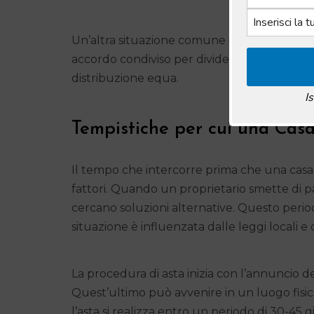
Un’altra situazione comune è durante un div
accordo condiviso per dividere l’attivo, la c
distribuzione equa.
I
Tempistiche per cui una Casa
Il tempo che intercorre prima che una casa v
fattori. Quando un proprietario smette di pag
cercano soluzioni alternative. Questo period
situazione è influenzata dalle leggi locali e 
La procedura di asta inizia con l’annuncio 
Quest’ultimo può avvenire in un luogo fisic
l’asta si realizza entro un periodo di 30-45 g