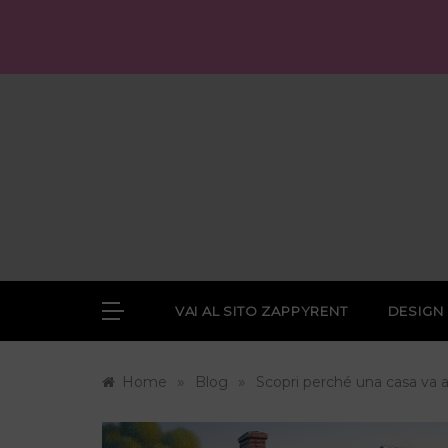
Skip
to
content
VAI AL SITO ZAPPYRENT
DESIGN
»
»
Home
Blog
Scopri perché una casa va a