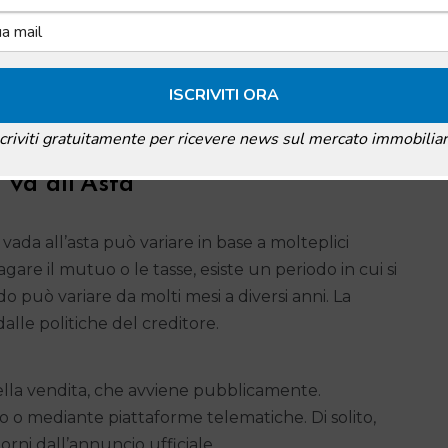
orzio. Se le parti non riescono a trovare un
asa può essere messa all’asta per fare una
scriviti gratuitamente per ricevere news sul mercato immobiliar
 va all’Asta
ada all’asta può variare in base a molteplici
are il mutuo o le tasse, esiste un periodo in cui si
o può variare da molti mesi a diversi anni. La
dalle politiche del creditore.
della vendita, che avviene pubblicamente.
o o mediante piattaforme telematiche. Di solito,
iorni dall’annuncio ufficiale.