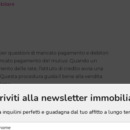
iliare
e per questioni di mancato pagamento e debitori
 il mancato pagamento del mutuo. Quando un
ento delle rate, l’istituto di credito avvia una
Questa procedura guida il bene alla vendita
fatto.
criviti alla newsletter immobili
includono il mancato versamento di tasse
 inquilini perfetti e guadagna dal tuo affitto a lungo t
ssono mettere all’asta la proprietà per cercare di
si, successioni ereditarie e dispute familiari portano
 più beneficiari.