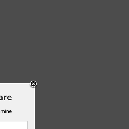
are
ermine