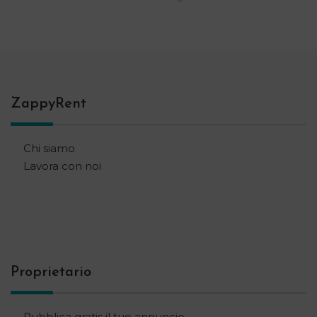
ZappyRent
Chi siamo
Lavora con noi
Proprietario
Pubblica gratis il tuo annuncio