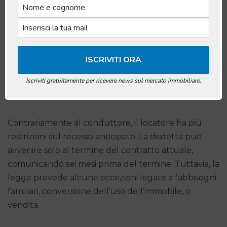
periodo di preavviso. L’inquilino è tenuto alla
restituzione dell’immobile e alla corretta consegna
delle chiavi al termine del contratto.
Il Ruolo del Locatore nella
Iscriviti gratuitamente per ricevere news sul mercato immobiliare.
Disdetta Anticipata
Contrariamente al conduttore, il locatore ha più
restrizioni sul recesso anticipato. La disdetta può
avvenire solo al termine del contratto attuale,
comunicando sei mesi prima del termine. Tuttavia, la
legge prevede alcune eccezioni legate a fabbisogni
familiari, conversione dell’uso dell’immobile, o
vendita.