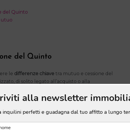
 del Quinto
 Mutuo
ione del Quinto
ere le
differenze chiave
tra mutuo e cessione del
ato, di solito legato all’acquisto o alla
iedono per mettere un’ipoteca sull’immobile, e la
criviti alla newsletter immobili
80% del valore della casa. La cessione del quinto,
nifica che non è necessario motivare la richiesta di
 inquilini perfetti e guadagna dal tuo affitto a lungo t
enti e pensionati e implica una trattenuta fissa