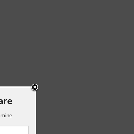
are
ermine