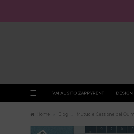
Skip
to
content
VAI AL SITO ZAPPYRENT
DESIGN
»
»
Home
Blog
Mutuo e Cessione del Quin