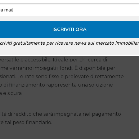
ificare strategicamente le proprie possibilità di
?
scriviti gratuitamente per ricevere news sul mercato immobiliar
ersatile e accessibile. Ideale per chi cerca di
me verranno impiegati i fondi. È disponibile per
sionati. Le rate sono fisse e prelevate direttamente
ipo di finanziamento rappresenta una soluzione
 e sicura.
tità di reddito che sarà impegnata nel pagamento
re tal peso finanziario.