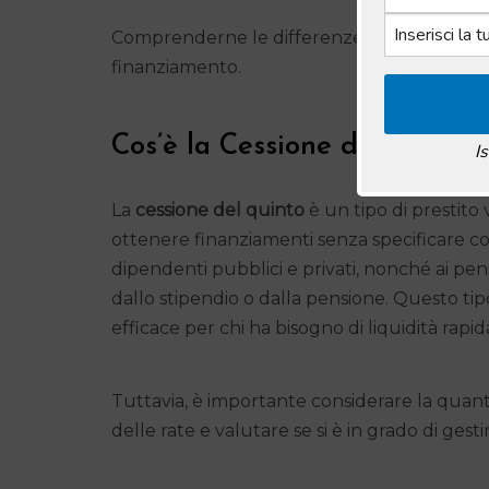
Comprenderne le differenze permette di pian
finanziamento.
Cos’è la Cessione del Quinto
I
La
cessione del quinto
è un tipo di prestito v
ottenere finanziamenti senza specificare co
dipendenti pubblici e privati, nonché ai pen
dallo stipendio o dalla pensione. Questo t
efficace per chi ha bisogno di liquidità rapida
Tuttavia, è importante considerare la quan
delle rate e valutare se si è in grado di gesti