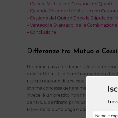
–
Calcolo Mutuo con Cessione del Quinto
–
Quando Chiedere Un Mutuo con Cessione
–
Cessione del Quinto Dopo la Stipula del
–
Vantaggi e Svantaggi della Combinazione
–
Conclusione
Differenze tra Mutuo e Cess
Un primo passo fondamentale è comprend
quinto. Un mutuo è un finanziamento finalizz
ristrutturazione di una casa. Questi lo rich
Is
somma concessa generalmente non supera l’
invece, è un prestito non finalizzato. Ciò sig
Trova
denaro. È destinato principalmente a dipend
(20%) dalla busta paga o dalla pensione.