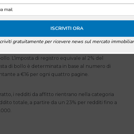
ria
tari affrontano tre principali imposte. Queste
bollo e le tasse annuali legate al reddito da affitto.
scriviti gratuitamente per ricevere news sul mercato immobiliar
un contratto di locazione, devono essere pagate due
bollo. L’imposta di registro equivale al 2% del
ta di bollo è determinata in base al numero di
tante a €16 per ogni quattro pagine.
atto, i redditi da affitto rientrano nella categoria
dito totale, a partire da un 23% per redditi fino a
.000.