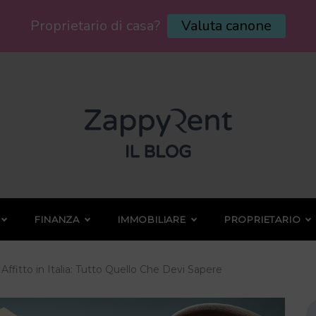
Proprietario di casa?
Valuta canone
FINANZA
IMMOBILIARE
PROPRIETARIO
Affitto in Italia: Tutto Quello Che Devi Sapere