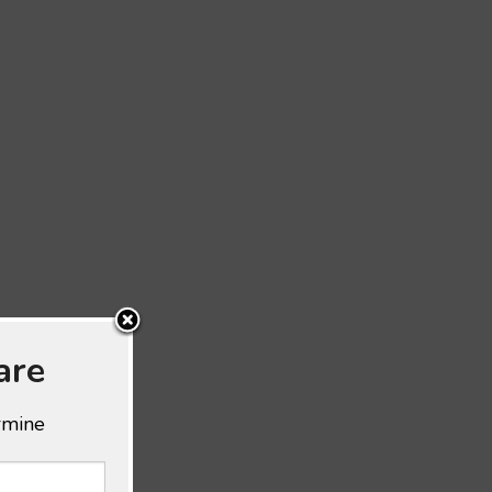
are
ermine