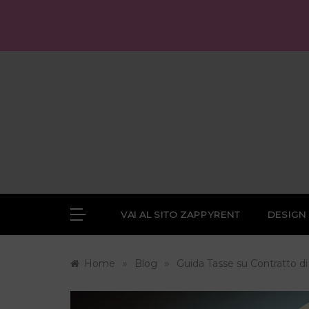
Skip
to
content
VAI AL SITO ZAPPYRENT
DESIGN
»
»
Home
Blog
Guida Tasse su Contratto di 