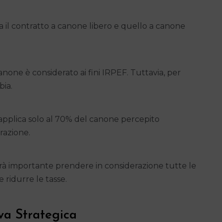
a il contratto a canone libero e quello a canone
anone è considerato ai fini IRPEF. Tuttavia, per
bia.
 applica solo al 70% del canone percepito
razione.
arà importante prendere in considerazione tutte le
e ridurre le tasse.
va Strategica