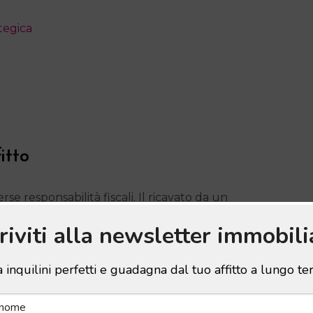
tegica
itto
se responsabilità fiscali. Il ricavato da un
o, quindi soggetto a tassazione. Prima di
criviti alla newsletter immobili
re perché queste tasse esistano e cosa comportano
li per pianificare un investimento immobiliare ed
 inquilini perfetti e guadagna dal tuo affitto a lungo t