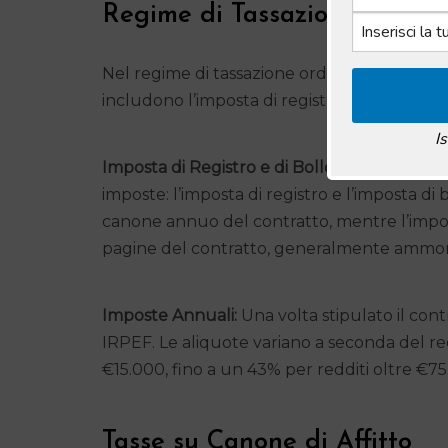
Regime di Tassazione Ordina
Nel regime di tassazione ordinaria, i proprie
includono l’imposta di registro, l’imposta di 
I
Imposta di Registro e di Bollo:
All’inizio di 
imposte: l’imposta di registro e l’imposta di 
canone annuo del contratto, mentre l’impos
pagine del contratto, generalmente ammon
Imposte Annuali:
Una volta stipulato il contr
IRPEF. Le aliquote variano a seconda del red
€15.000, fino a un 43% per redditi oltre €75
Tasse su Canone di Affitto