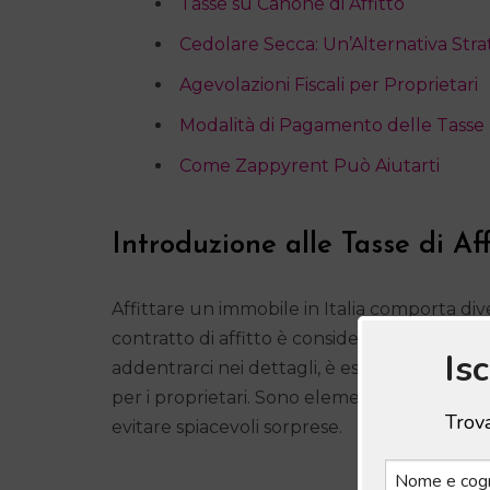
Tasse su Canone di Affitto
Cedolare Secca: Un’Alternativa Stra
Agevolazioni Fiscali per Proprietari
Modalità di Pagamento delle Tasse
Come Zappyrent Può Aiutarti
Introduzione alle Tasse di Aff
Affittare un immobile in Italia comporta diver
contratto di affitto è considerato un reddit
Is
addentrarci nei dettagli, è essenziale capi
per i proprietari. Sono elementi fondamenta
Trova
evitare spiacevoli sorprese.