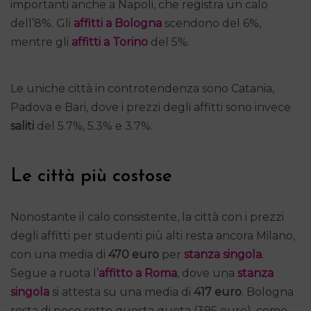
importanti anche a Napoli, che registra un calo
dell’8%. Gli
affitti a Bologna
scendono del 6%,
mentre gli
affitti a Torino
del 5%.
Le uniche città in controtendenza sono Catania,
Padova e Bari, dove i prezzi degli affitti sono invece
saliti
del 5.7%, 5.3% e 3.7%.
Le città più costose
Nonostante il calo consistente, la città con i prezzi
degli affitti per studenti più alti resta ancora Milano,
con una media di
470 euro
per
stanza singola
.
Segue a ruota l’
affitto a Roma
, dove una
stanza
singola
si attesta su una media di
417 euro
. Bologna
resta di poco sotto questa quota (395 euro), come