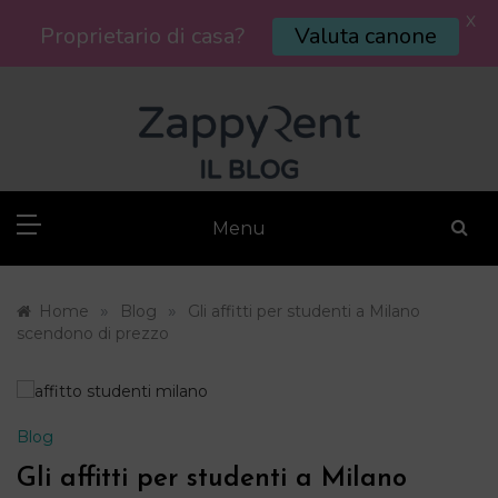
X
Proprietario di casa?
Valuta canone
Skip
to
content
Menu
»
»
Home
Blog
Gli affitti per studenti a Milano
scendono di prezzo
Blog
Gli affitti per studenti a Milano