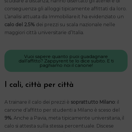
studiare a distanza, hanno disertato gli atenei e di
conseguenza gli alloggi tipicamente affittati da loro.
L’analisi attuata da Immobiliare.it ha evidenziato un
calo del 2.5%
dei prezzi su scala nazionale nelle
maggiori città universitarie d’Italia.
Vuoi sapere quanto puoi guadagnare
dall’affitto? Zappyrent te lo dice subito. E ti
paghiamo noi il canone!
I cali, città per città
A trainare il calo dei prezzi è
soprattutto Milano
: il
canone d’affitto per studenti a Milano è sceso del
9%.
Anche a Pavia, meta tipicamente universitaria, il
calo si attesta sulla stessa percentuale. Discese