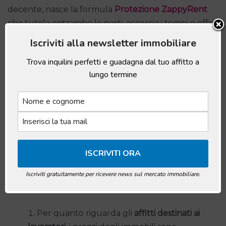
decente, nasce la formula
Protezione ZappyRent
che tutela entrambe le parti, accorcia i tempi e offre
margini di garanzia superiori a qualunque altro
Iscriviti alla newsletter immobiliare
riferimento del settore.
Trova inquilini perfetti e guadagna dal tuo affitto a
lungo termine
Widget not in any sidebars
Le altre due opzioni molto vantaggiose d’affitto per
chi acquista un immobile sono quella di rivolgersi al
mercato dei
lavoratori,
sia stabili che pendolari, e di
rivolgersi al mercato degli
studenti.
In entrambi i casi
si tratta di situazioni particolarmente vantaggiose da
Iscriviti gratuitamente per ricevere news sul mercato immobiliare.
un punto di vista economico.
Per quanto riguarda gli
affitti destinati ai