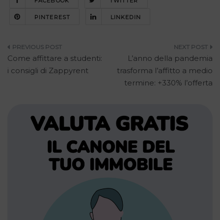
FACEBOOK
TWITTER
PINTEREST
LINKEDIN
Navigazione
Come affittare a studenti:
L’anno della pandemia
articoli
i consigli di Zappyrent
trasforma l’affitto a medio
termine: +330% l’offerta