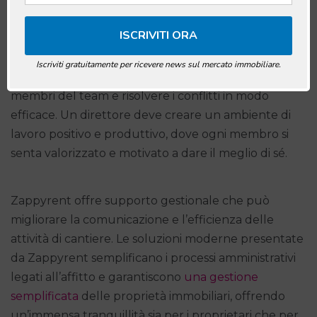
La capacità di guidare e motivare un team è
essenziale per un direttore operativo di cantiere.
Questo professionista deve saper comunicare
Iscriviti gratuitamente per ricevere news sul mercato immobiliare.
chiaramente la visione del progetto, ascoltare i
membri del team e risolvere i conflitti in modo
efficace. Un direttore deve creare un ambiente di
lavoro positivo e produttivo, dove ogni membro si
senta valorizzato e motivato a dare il meglio di sé.
Zappyrent offre supporto gestionale che può
migliorare la comunicazione e l’efficienza delle
attività di cantiere. Le soluzioni moderne presentate
da Zappyrent semplificano i processi amministrativi
legati all’affitto e garantiscono
una gestione
semplificata
delle proprietà immobiliari, offrendo
un’immensa tranquillità sia per i proprietari che per