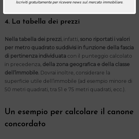
unità percentuali).
Iscriviti gratuitamente per ricevere news sul mercato immobiliare.
4. La tabella dei prezzi
Nella tabella dei prezzi
, infatti,
sono riportati i valori
per metro quadrato suddivisi in funzione della fascia
di pertinenza individuata
con il punteggio calcolato
in precedenza,
della zona geografica e della classe
dell’immobile.
Dovrai inoltre, considerare la
superficie utile dell’immobile (ad esempio minore di
50 metri quadrati, tra 51 e 75 metri quadrati, ecc.).
Un esempio per calcolare il canone
concordato