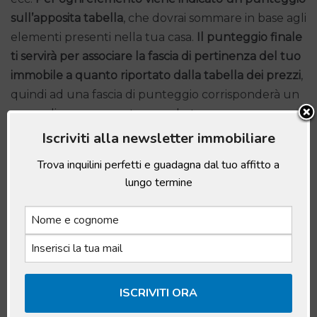
sull’apposita tabella
, che dovrai sommare in base agli
elementi presenti nella tua casa.
Il punteggio finale
ti servirà per associare la fascia di pertinenza del tuo
immobile a quanto riportato dalla tabella dei prezzi
,
quindi ad una fascia di punteggio corrisponderà un
range di prezzo a metro quadrato.
Iscriviti alla newsletter immobiliare
3. La tabella sulla durata del contratto
Trova inquilini perfetti e guadagna dal tuo affitto a
lungo termine
Da sottolineare che
esiste una tabella che tiene
conto anche della durata del contratto
, per cui il
prezzo a metro quadrato potrebbe essere inferiore
oppure superiore. Tendenzialmente, una durata
maggiore impone un prezzo unitario più alto, ma
le
oscillazioni sono molto contenute
(si parla di poche