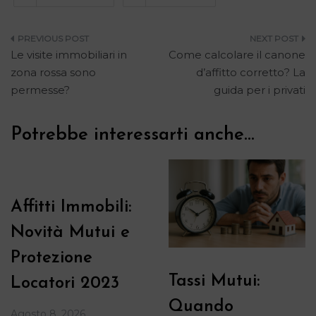
Navigazione
Le visite immobiliari in
Come calcolare il canone
articoli
zona rossa sono
d’affitto corretto? La
permesse?
guida per i privati
Potrebbe interessarti anche...
Affitti Immobili:
Novità Mutui e
Protezione
Tassi Mutui:
Locatori 2023
Quando
Agosto 8, 2026