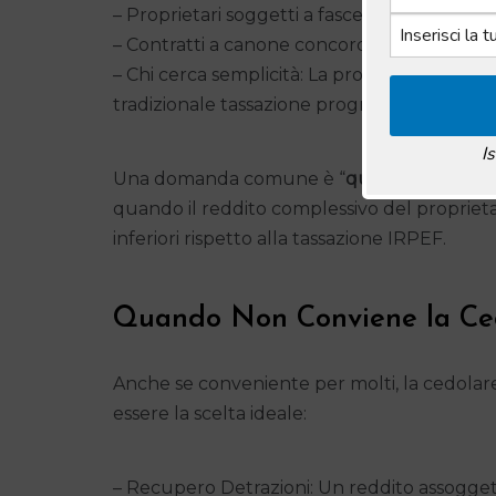
– Proprietari soggetti a fasce IRPEF elevate: 
– Contratti a canone concordato: Questi bene
– Chi cerca semplicità: La procedura di calco
tradizionale tassazione progressiva IRPEF.
I
Una domanda comune è “
quando conviene
quando il reddito complessivo del proprietar
inferiori rispetto alla tassazione IRPEF.
Quando Non Conviene la Ce
Anche se conveniente per molti, la cedolare
essere la scelta ideale:
– Recupero Detrazioni: Un reddito assogget