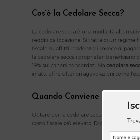
Cos’è la Cedolare Secca?
La cedolare secca è una modalità alternativa
redditi da locazione. Si tratta di un regime 
fiscale su affitti residenziali. Invece di pag
la cedolare secca i proprietari beneficiano di
19% sui canoni concordati. Ma
cedolare secc
infatti, offre ulteriori agevolazioni come l’es
Quando Conviene la Cedolar
Is
Optare per la cedolare secca risulta vant
Trova
costo fiscale più elevato. Di particolare van