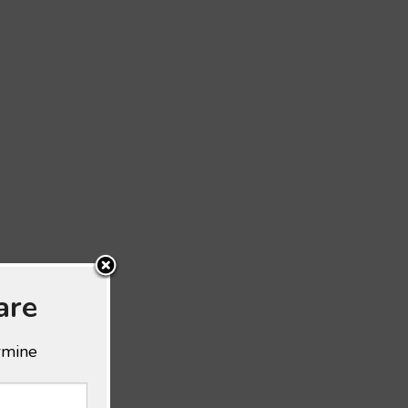
are
ermine