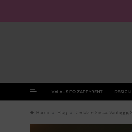
Skip
to
content
VAI AL SITO ZAPPYRENT
DESIGN
»
»
Home
Blog
Cedolare Secca: Vantaggi,