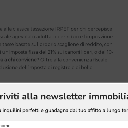
 alla classica tassazione IRPEF per chi percepisce
fiscale agevolato adottato per ridurre l’imposizione
are tasse basate sul proprio scaglione di reddito, con
 un’imposta fissa del 21% sui canoni liberi, o del 10-
a a chi conviene
? Oltre alla convenienza fiscale,
clusione dell’imposta di registro e di bollo.
e Secca?
criviti alla newsletter immobili
aggioso quando il regime IRPEF comporterebbe un
 inquilini perfetti e guadagna dal tuo affitto a lungo t
taggio per: