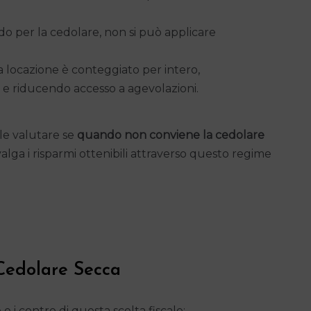
o per la cedolare, non si può applicare
 da locazione è conteggiato per intero,
e riducendo accesso a agevolazioni.
le valutare se
quando non conviene la cedolare
 valga i risparmi ottenibili attraverso questo regime
Cedolare Secca
e i contro di questa scelta fiscale: