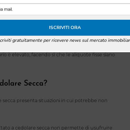
Qui i benefici fiscali sono più evidenti.
ficiano di aliquote ridotte, spesso al 10%.
lo della cedolare secca è più diretta rispetto alla
scriviti gratuitamente per ricevere news sul mercato immobiliar
 la cedolare secca?
“. Essa è particolarmente utile
io è elevato, facendo sì che le aliquote fisse siano
dolare Secca?
 secca presenta situazioni in cui potrebbe non
tato a cedolare secca non permette di usufruire