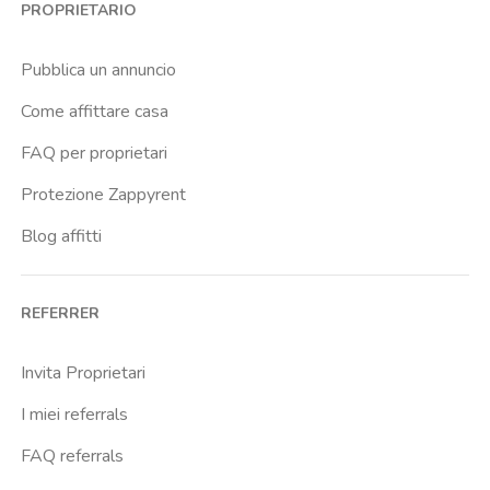
PROPRIETARIO
Cassia
Cavour
Pubblica un annuncio
Colli Albani
Come affittare casa
Colli Portuensi
FAQ per proprietari
Colosseo
Protezione Zappyrent
Conca D Oro
Blog affitti
Cornelia
Degli Eroi
REFERRER
Finocchio
Furio Camillo
Invita Proprietari
Giulio Agricola
I miei referrals
Gregorio Vii
FAQ referrals
Istituto Dellimmacolata