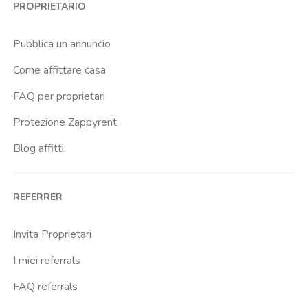
PROPRIETARIO
Cassia
Cavour
Pubblica un annuncio
Colli Albani
Come affittare casa
Colli Portuensi
FAQ per proprietari
Colosseo
Protezione Zappyrent
Conca D Oro
Blog affitti
Cornelia
Degli Eroi
REFERRER
Finocchio
Furio Camillo
Invita Proprietari
Giulio Agricola
I miei referrals
Gregorio Vii
FAQ referrals
Istituto Dellimmacolata