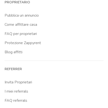
PROPRIETARIO
Cassia
Cavour
Pubblica un annuncio
Colli Albani
Come affittare casa
Colli Portuensi
FAQ per proprietari
Colosseo
Protezione Zappyrent
Conca D Oro
Blog affitti
Cornelia
Degli Eroi
REFERRER
Finocchio
Furio Camillo
Invita Proprietari
Giulio Agricola
I miei referrals
Gregorio Vii
FAQ referrals
Istituto Dellimmacolata