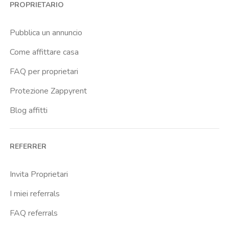
PROPRIETARIO
Cassia
Cavour
Pubblica un annuncio
Colli Albani
Come affittare casa
Colli Portuensi
FAQ per proprietari
Colosseo
Protezione Zappyrent
Conca D Oro
Blog affitti
Cornelia
Degli Eroi
REFERRER
Finocchio
Furio Camillo
Invita Proprietari
Giulio Agricola
I miei referrals
Gregorio Vii
FAQ referrals
Istituto Dellimmacolata