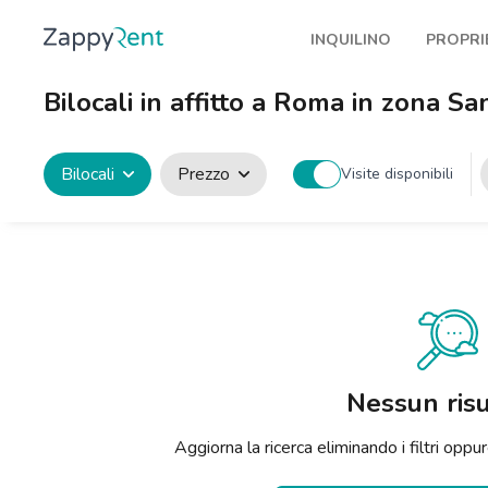
INQUILINO
PROPRI
I nostri affitti
Pubbl
Bilocali in affitto a Roma in zona Sa
Milano
Come 
Torino
Prote
Bilocali
Prezzo
Visite disponibili
Brescia
Blog a
Venezia
Genova
Bologna
Firenze
Nessun risu
Roma
Aggiorna la ricerca eliminando i filtri op
Napoli