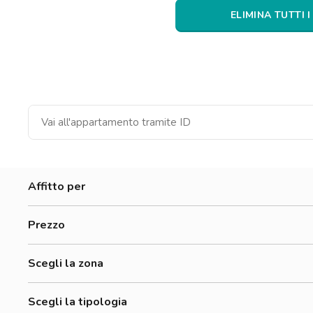
Catania
ELIMINA TUTTI I
Padova
Affitto per
Donne
Prezzo
Uomini
300-500 €
Lavoratori
Scegli la zona
500-700 €
Alessandrino
700-900 €
Scegli la tipologia
Annibaliano