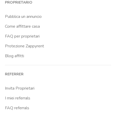
PROPRIETARIO
Cassia
Cavour
Pubblica un annuncio
Colli Albani
Come affittare casa
Colli Portuensi
FAQ per proprietari
Colosseo
Protezione Zappyrent
Conca D Oro
Blog affitti
Cornelia
Degli Eroi
REFERRER
Finocchio
Furio Camillo
Invita Proprietari
Giulio Agricola
I miei referrals
Gregorio Vii
FAQ referrals
Istituto Dellimmacolata