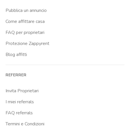
Cavour
Pubblica un annuncio
Colli Albani
Come affittare casa
Colli Portuensi
FAQ per proprietari
Colosseo
Protezione Zappyrent
Conca D Oro
Blog affitti
Cornelia
Degli Eroi
REFERRER
Finocchio
Furio Camillo
Invita Proprietari
Giulio Agricola
I miei referrals
Gregorio Vii
FAQ referrals
Istituto Dellimmacolata
Termini e Condizioni
Jonio