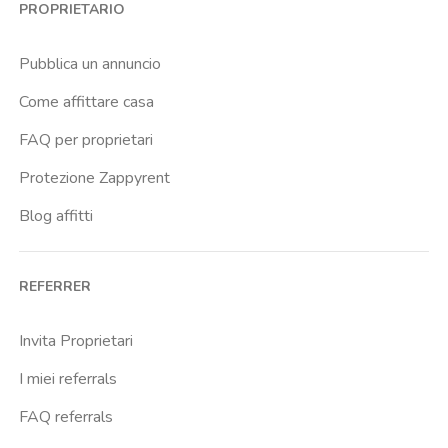
PROPRIETARIO
Cassia
Cavour
Pubblica un annuncio
Colli Albani
Come affittare casa
Colli Portuensi
FAQ per proprietari
Colosseo
Protezione Zappyrent
Conca D Oro
Blog affitti
Cornelia
Degli Eroi
REFERRER
Finocchio
Furio Camillo
Invita Proprietari
Giulio Agricola
I miei referrals
Gregorio Vii
FAQ referrals
Istituto Dellimmacolata