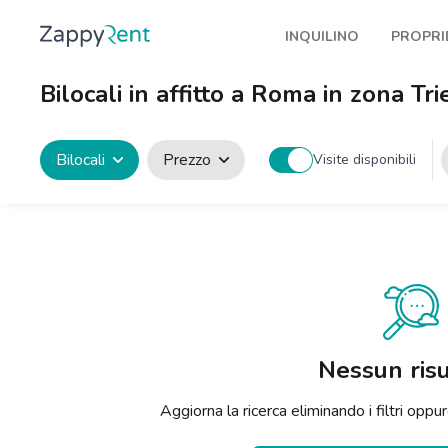
INQUILINO
PROPRI
I nostri affitti
Pubbl
Bilocali in affitto a Roma in zona Tri
Milano
Come 
Torino
Prote
Bilocali
Prezzo
Visite disponibili
Brescia
Blog a
Venezia
Genova
Bologna
Firenze
Nessun risu
Roma
Aggiorna la ricerca eliminando i filtri op
Napoli