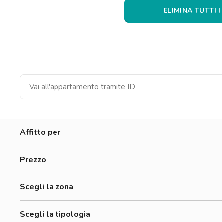
Catania
ELIMINA TUTTI I
Padova
Affitto per
Donne
Prezzo
Uomini
300-500 €
Lavoratori
Scegli la zona
500-700 €
Alessandrino
700-900 €
Scegli la tipologia
Annibaliano