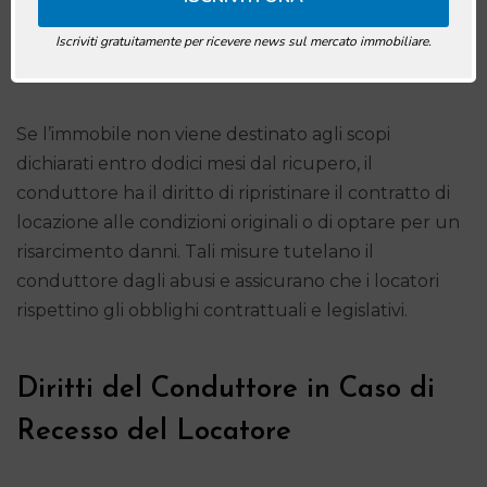
italiana impone un risarcimento di non meno di
trentasei mensilità dell’ultimo canone di locazione
Iscriviti gratuitamente per ricevere news sul mercato immobiliare.
percepito.
Se l’immobile non viene destinato agli scopi
dichiarati entro dodici mesi dal ricupero, il
conduttore ha il diritto di ripristinare il contratto di
locazione alle condizioni originali o di optare per un
risarcimento danni. Tali misure tutelano il
conduttore dagli abusi e assicurano che i locatori
rispettino gli obblighi contrattuali e legislativi.
Diritti del Conduttore in Caso di
Recesso del Locatore