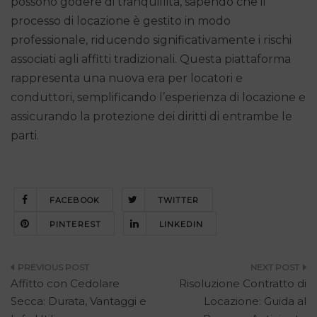
possono godere di tranquillità, sapendo che il
processo di locazione è gestito in modo
professionale, riducendo significativamente i rischi
associati agli affitti tradizionali. Questa piattaforma
rappresenta una nuova era per locatori e
conduttori, semplificando l’esperienza di locazione e
assicurando la protezione dei diritti di entrambe le
parti.
FACEBOOK
TWITTER
PINTEREST
LINKEDIN
Navigazione
Affitto con Cedolare
Risoluzione Contratto di
articoli
Secca: Durata, Vantaggi e
Locazione: Guida al