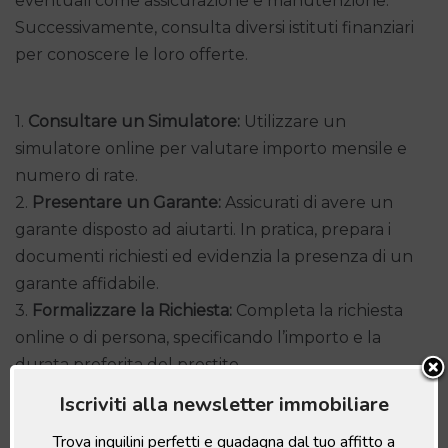
eventuali come assicurazione e manutenzione.
Successivamente, consulta diversi istituti finanziari
per conoscere le loro offerte.
1.
Consultare un Simulatore:
Utilizzare un
simulatore online per valutare importo mensile e
numero di rate.
2.
Presentare un Garante:
Assicurati di avere un
garante disposto ad aiutarti. In pratica, prepara i
documenti richiesti ed evidenzia la presenza di un
garante affidabile.
3.
Formalizzare la Richiesta:
Completa la richiesta
online o di persona, specificando l’importo e la
durata preferita del prestito.
Iscriviti alla newsletter immobiliare
Vantaggi dei Prestiti Online
Trova inquilini perfetti e guadagna dal tuo affitto a