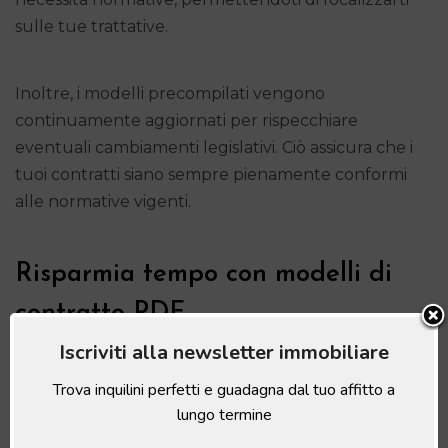
sulle tue trattative.
Inoltre, i modelli precompilati vengono
continuamente aggiornati per rispecchiare
eventuali cambiamenti legislativi. Ciò assicura che i
tuoi contratti siano sempre pienamente conformi
alle normative vigenti.
Risparmia tempo con modelli di
contratto PDF
Iscriviti alla newsletter immobiliare
Quando si è alla ricerca di un
fac simile di contratto
,
Trova inquilini perfetti e guadagna dal tuo affitto a
affidarsi a modelli scaricabili in formato PDF
lungo termine
consente di avere un documento pronto all’uso.