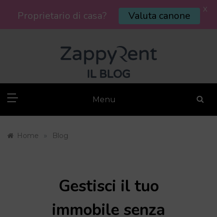
X
Proprietario di casa?
Valuta canone
Skip
to
content
Menu
»
Home
Blog
Gestisci il tuo
immobile senza