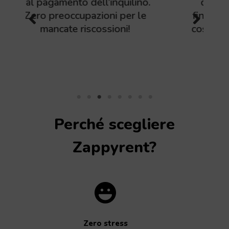
no.
dell’inquilino e all’ispezione
le
finale quando lascia l’immobile,
così da garantire che tutto sia in
ordine.
Company Name
Perché scegliere
Zappyrent?
Zero stress