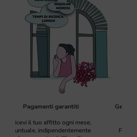
Gestione del check-in e check-
out
se,
nte
Pensiamo noi all’accoglienza