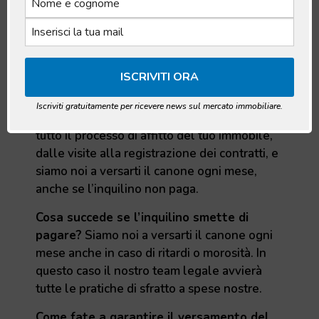
Domande frequenti
Iscriviti gratuitamente per ricevere news sul mercato immobiliare.
Che servizi offre ZappyRent?
Gestiamo
tutto il processo di affitto del tuo immobile,
dalle visite alla registrazione dei contratti, e
siamo noi a versarti il canone ogni mese,
anche se l’inquilino non paga.
Cosa succede se l’inquilino smette di
pagare?
Siamo noi a versarti il canone ogni
mese anche in caso di ritardi o morosità. In
questo caso il nostro team legale avvierà
tutte le pratiche di sfratto a spese nostre.
Come fate a garantire il versamento del