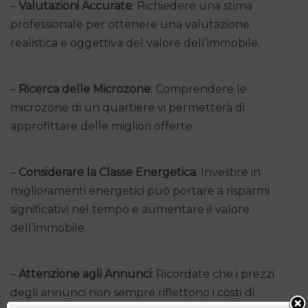
–
Valutazioni Accurate
: Richiedere una stima
professionale per ottenere una valutazione
realistica e oggettiva del valore dell’immobile.
–
Ricerca delle Microzone
: Comprendere le
microzone di un quartiere vi permetterà di
approfittare delle migliori offerte.
–
Considerare la Classe Energetica
: Investire in
miglioramenti energetici può portare a risparmi
significativi nel tempo e aumentare il valore
dell’immobile.
–
Attenzione agli Annunci
: Ricordate che i prezzi
degli annunci non sempre riflettono i costi di