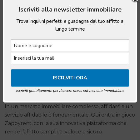
vendita effettivi.
Iscriviti alla newsletter immobiliare
Trova inquilini perfetti e guadagna dal tuo affitto a
lungo termine
Perché Scegliere Zappyrent
Iscriviti gratuitamente per ricevere news sul mercato immobiliare.
In un mercato immobiliare complesso, affidarsi a un
servizio affidabile è fondamentale. Qui entra in gioco
Zappyrent, con la sua innovativa piattaforma che
rende l’affitto semplice, veloce e sicuro.