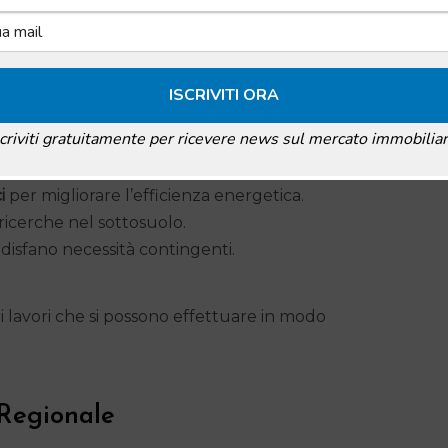
Art 6 DPR 380
ambito della cosiddetta attività edilizia libera.
scriviti gratuitamente per ricevere news sul mercato immobiliar
on alterano la struttura dell’edificio.
i
per migliorare l’efficienza energetica.
 ricerche nel sottosuolo.
isfano necessità contingenti.
 lavori che si possono effettuare in modo
 Regionale