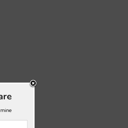
are
ermine