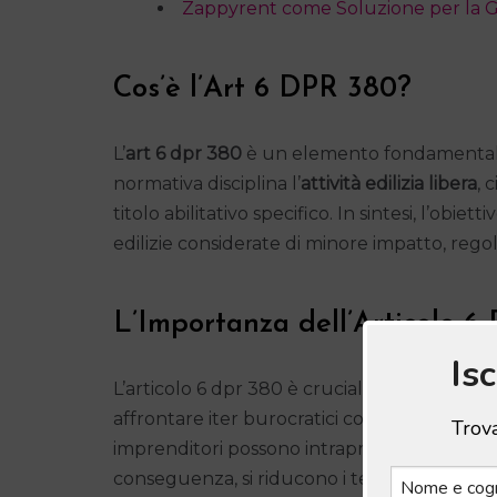
Zappyrent come Soluzione per la G
Cos’è l’Art 6 DPR 380?
L’
art 6 dpr 380
è un elemento fondamentale d
normativa disciplina l’
attività edilizia libera
, 
titolo abilitativo specifico. In sintesi, l’obi
edilizie considerate di minore impatto, reg
L’Importanza dell’Articolo 
Is
L’articolo 6 dpr 380 è cruciale per chi inten
affrontare iter burocratici complessi. Grazie
Trova
imprenditori possono intraprendere interven
conseguenza, si riducono i tempi e i costi,