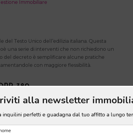
estione Immobiliare
el Testo Unico dell’edilizia italiana. Questa
cioè una serie di interventi che non richiedono un
ettivo del decreto è semplificare alcune pratiche
olamentandole con maggiore flessibilità.
6 DPR 380
criviti alla newsletter immobili
de effettuare lavori in casa o su terreni senza
 a questa normativa, molti proprietari e
 inquilini perfetti e guadagna dal tuo affitto a lungo t
ti senza sottostare a lunghe trafile. Di
 migliorando la gestione del tempo e del budget.