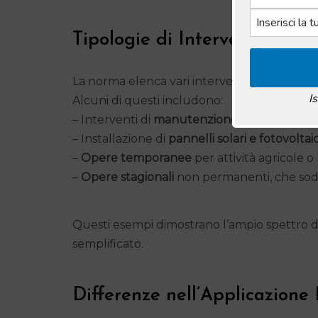
Tipologie di Interventi nell’
La norma elenca vari interventi permessi nell’
I
Alcuni di questi includono:
– Interventi di
manutenzione ordinaria
che n
– Installazione di
pannelli solari e fotovoltaic
–
Opere temporanee
per attività agricole o
–
Opere stagionali
non permanenti, che sodd
Questi esempi dimostrano l’ampio spettro di
semplificato.
Differenze nell’Applicazione