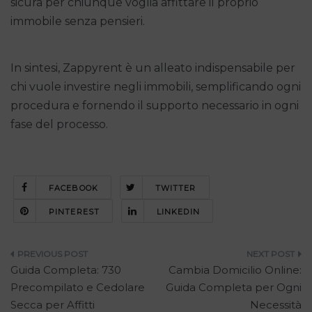
sicura per chiunque voglia affittare il proprio
immobile senza pensieri.
In sintesi, Zappyrent è un alleato indispensabile per
chi vuole investire negli immobili, semplificando ogni
procedura e fornendo il supporto necessario in ogni
fase del processo.
FACEBOOK
TWITTER
PINTEREST
LINKEDIN
Navigazione
Guida Completa: 730
Cambia Domicilio Online:
articoli
Precompilato e Cedolare
Guida Completa per Ogni
Secca per Affitti
Necessità