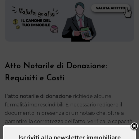
Atto Notarile di Donazione:
Requisiti e Costi
L’
atto notarile di donazione
richiede alcune
formalità imprescindibili. È necessario redigere il
documento in presenza di un notaio che, oltre a
garantire la correttezza dell’atto, verifica la capacità
giuridica delle parti coinvolte.
Iscriviti alla newsletter immobiliare