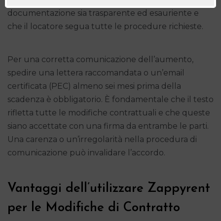
documentazione sia trasparente ed esauriente e
che il locatore segua tutte le procedure richieste.
Per una corretta comunicazione dell’aumento,
spedire una lettera raccomandata o un’email
certificata (PEC) almeno sei mesi prima della
scadenza è obbligatorio. È fondamentale che il testo
rifletta tutte le modifiche contrattuali e che queste
siano accettate con una firma da entrambe le parti.
Una carenza o un’irregolarità nella procedura di
comunicazione può invalidare l’accordo.
Vantaggi dell’utilizzare Zappyrent
per le Modifiche di Contratto