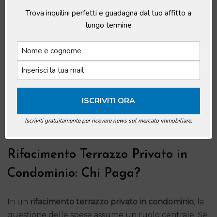
essenziale confrontarsi e stabilire regole consensuali
Trova inquilini perfetti e guadagna dal tuo affitto a
per prevenire conflitti.
lungo termine
Iscriviti gratuitamente per ricevere news sul mercato immobiliare.
Rifacimento Terrazzo Privato in
Condominio: Chi Paga?
In un
rifacimento terrazzo privato in condominio
, la
questione delle spese assume un ruolo centrale. Se