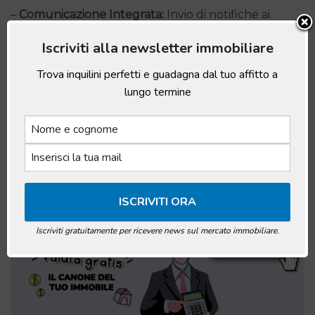
–
Comunicazione Integrata:
Invio di notifiche ai
condomini per assemblee, comunicazioni di
Iscriviti alla newsletter immobiliare
manutenzione, ecc.
–
Archiviazione Digitale:
Conservazione sicura di
Trova inquilini perfetti e guadagna dal tuo affitto a
documenti e contratti nel cloud, facilmente
lungo termine
accessibili.
–
Supporto Multidispositivo:
Utilizzabile da
computer, tablet e smartphone per una maggiore
flessibilità operativa.
Iscriviti gratuitamente per ricevere news sul mercato immobiliare.