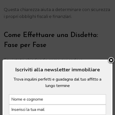
Questa chiarezza aiuta a determinare con sicurezza
i propri obblighi fiscali e finanziari.
Come Effettuare una Disdetta:
Fase per Fase
Se vi state chiedendo come procedere
efficacemente, seguite questi passi chiave:
Iscriviti alla newsletter immobiliare
Trova inquilini perfetti e guadagna dal tuo affitto a
–
Valutazione dei Motivi:
Assicuratevi che le vostre
lungo termine
motivazioni per la disdetta rispettino le condizioni
legali.
–
Comunicazione Ufficiale:
Redigete una lettera di
disdetta dettagliata e inviatela per raccomandata