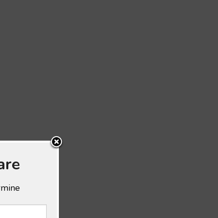
are
ermine