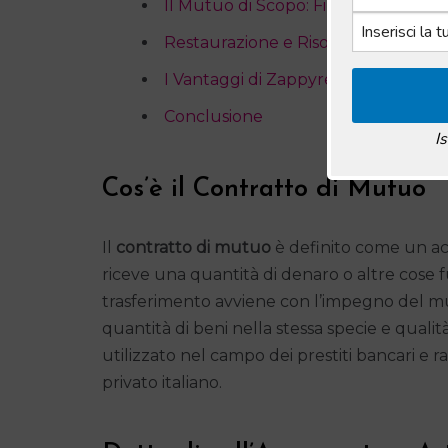
Il Mutuo di Scopo: Finalità e Obblig
Restaurazione e Risoluzione del M
I Vantaggi di Zappyrent nel Contra
Conclusione
I
Cos’è il Contratto di Mutuo
Il
contratto di mutuo
è definito come un acc
riceve una quantità di denaro o altre cose f
trasferimento avviene con l’impegno del mut
quantità di beni nella stessa specie e qual
utilizzato nel campo dei prestiti bancari e r
privato italiano.