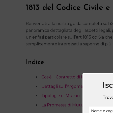
1813 del Codice Civile e
Benvenuti alla nostra guida completa sul
c
panoramica dettagliata degli aspetti legali, p
un’enfasi particolare sull’
art 1813 cc
. Sia che
semplicemente interessati a saperne di più 
Indice
Cos’è il Contratto di Mutuo
Is
Dettagli sull’Argomento e Art 1813 
Tipologie di Mutuo
Trova
La Promessa di Mutuo: Aspetti Cons