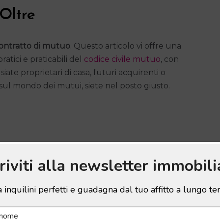
 Oltre
ontratto di mutuo
. Questo articolo vi offre una
ratici e praticabili del
codice civile mutuo
, con
 siate proprietari di casa, futuri acquirenti o
sul mondo dei mutui, siete nel posto giusto.
criviti alla newsletter immobili
CC
 inquilini perfetti e guadagna dal tuo affitto a lungo t
ensuali