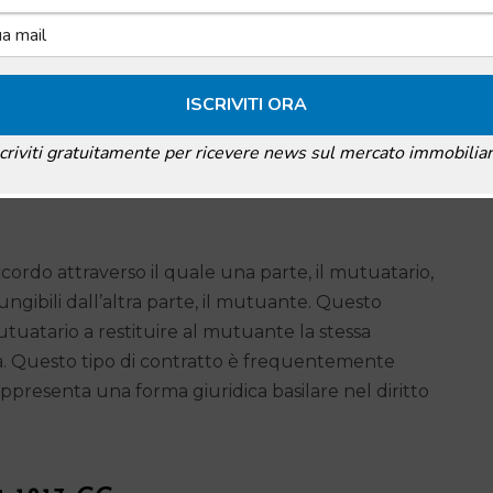
hi
utuo
tto di Mutuo
scriviti gratuitamente per ricevere news sul mercato immobiliar
ordo attraverso il quale una parte, il mutuatario,
ungibili dall’altra parte, il mutuante. Questo
uatario a restituire al mutuante la stessa
ità. Questo tipo di contratto è frequentemente
appresenta una forma giuridica basilare nel diritto