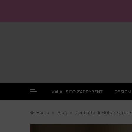
Skip
to
content
VAI AL SITO ZAPPYRENT
DESIGN
»
»
Home
Blog
Contratto di Mutuo: Guida C