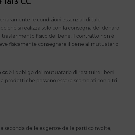
t 1813 CC
 chiaramente le condizioni essenziali di tale
 poiché si realizza solo con la consegna del denaro
l trasferimento fisico del bene, il contratto non è
deve fisicamente consegnare il bene al mutuatario
 cc
è l’obbligo del mutuatario di restituire i beni
sce a prodotti che possono essere scambiati con altri
pi a seconda delle esigenze delle parti coinvolte,