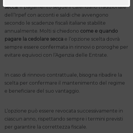
secca
. Il pagamento segue il calendario tradizionale
dell’Irpef con acconti e saldi che avvengono
secondo le scadenze fiscali italiane stabilite
annualmente. Molti si chiedono
come e quando
pagare la cedolare secca
e l’opzione scelta dovrà
sempre essere confermata in rinnovi o proroghe per
evitare equivoci con l’Agenzia delle Entrate.
In caso di rinnovo contrattuale, bisogna ribadire la
scelta per confermare il mantenimento del regime
e beneficiare del suo vantaggio.
L’opzione può essere revocata successivamente in
ciascun anno, rispettando sempre i termini previsti
per garantire la correttezza fiscale.