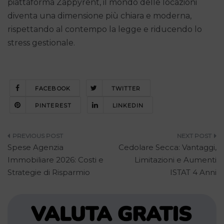
piattaforma Zappyrent, il mondo delle locazioni
diventa una dimensione più chiara e moderna,
rispettando al contempo la legge e riducendo lo
stress gestionale.
FACEBOOK
TWITTER
PINTEREST
LINKEDIN
Navigazione
Spese Agenzia
Cedolare Secca: Vantaggi,
articoli
Immobiliare 2026: Costi e
Limitazioni e Aumenti
Strategie di Risparmio
ISTAT 4 Anni