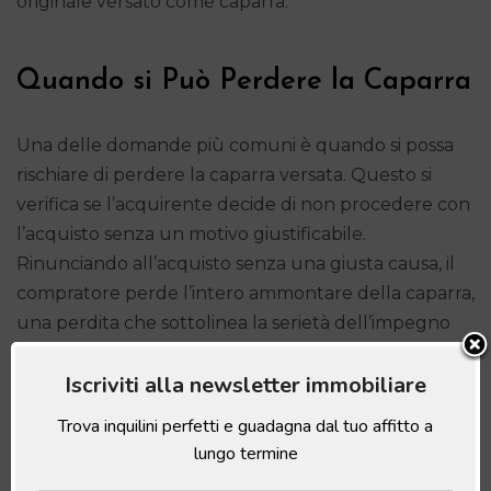
originale versato come caparra.
Quando si Può Perdere la Caparra
Una delle domande più comuni è quando si possa
rischiare di perdere la caparra versata. Questo si
verifica se l’acquirente decide di non procedere con
l’acquisto senza un motivo giustificabile.
Rinunciando all’acquisto senza una giusta causa, il
compratore perde l’intero ammontare della caparra,
una perdita che sottolinea la serietà dell’impegno
assunto al momento della
proposta acquisto casa
.
Iscriviti alla newsletter immobiliare
Trova inquilini perfetti e guadagna dal tuo affitto a
Da considerare che la perdita della caparra è una
lungo termine
situazione particolare che si presenta spesso negli
acconti per acquisto casa tra privati
.