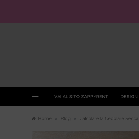
Skip
to
content
VAI AL SITO ZAPPYRENT
DESIGN
»
»
Home
Blog
Calcolare la Cedolare Secca