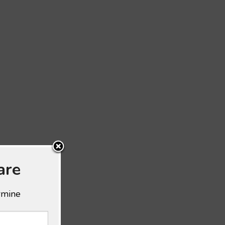
are
ermine