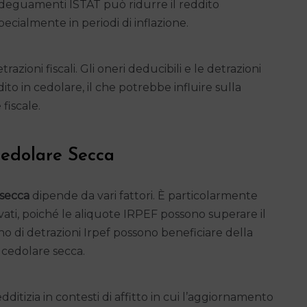
 adeguamenti ISTAT può ridurre il reddito
pecialmente in periodi di inflazione.
razioni fiscali. Gli oneri deducibili e le detrazioni
to in cedolare, il che potrebbe influire sulla
fiscale.
edolare Secca
 secca
dipende da vari fattori. È particolarmente
evati, poiché le aliquote IRPEF possono superare il
no di detrazioni Irpef possono beneficiare della
a cedolare secca.
ditizia in contesti di affitto in cui l’aggiornamento