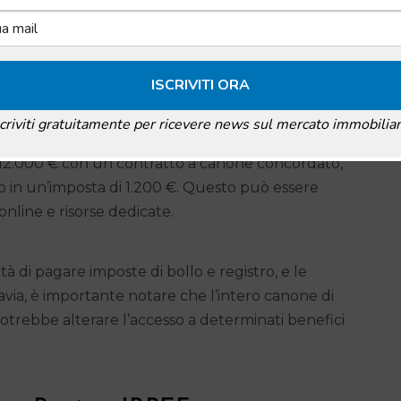
Secca
 semplice. La base imponibile è il reddito annuo
scriviti gratuitamente per ricevere news sul mercato immobiliar
aliquota fissa applicabile al tipo di contratto. Ad
12.000 € con un contratto a canone concordato,
o in un’imposta di 1.200 €. Questo può essere
nline e risorse dedicate.
tà di pagare imposte di bollo e registro, e le
avia, è importante notare che l’intero canone di
e potrebbe alterare l’accesso a determinati benefici