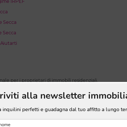
egime IRPEF
ecca
e Secca
e Secca
iutarti
le per i proprietari di immobili residenziali.
 percepito con un’aliquota fissa, piuttosto che
criviti alla newsletter immobili
 del reddito complessivo. Questa opzione è stata
i affitti e incentivare il regolare contratto di
 inquilini perfetti e guadagna dal tuo affitto a lungo t
e del proprietario, le aliquote fisse si applicano:
er quelli a canone concordato. Questo ha reso la
 proprietari.