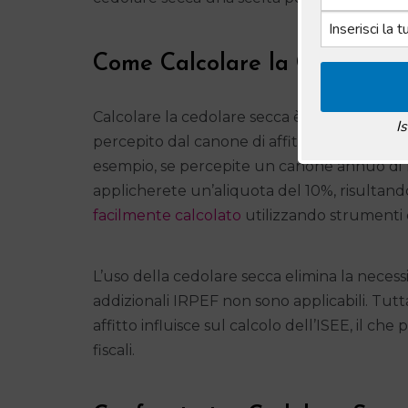
Come Calcolare la Cedolare 
Calcolare la cedolare secca è relativamente
I
percepito dal canone di affitto. Applica poi l’
esempio, se percepite un canone annuo di 
applicherete un’aliquota del 10%, risultand
facilmente calcolato
utilizzando strumenti o
L’uso della cedolare secca elimina la necessi
addizionali IRPEF non sono applicabili. Tutt
affitto influisce sul calcolo dell’ISEE, il ch
fiscali.