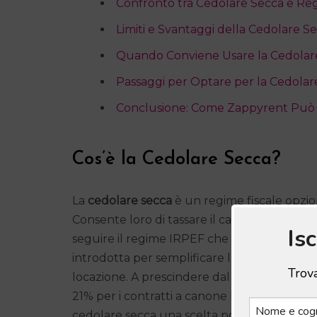
Confronto tra Cedolare Secca e R
Limiti e Svantaggi della Cedolare S
Quando Conviene Usare la Cedolar
Passaggi per Optare per la Cedolar
Conclusione: Come Zappyrent Può A
Cos’è la Cedolare Secca?
La
cedolare secca
è un regime fiscale opziona
Consente loro di tassare il canone di affitto
Is
seguire il regime IRPEF che varia a seconda
introdotta per semplificare la tassazione degl
Trova
locazione. A prescindere dal reddito personal
21% per i contratti a canone libero e 10% p
cedolare secca una scelta popolare tra molti