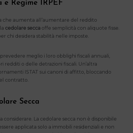
ca e Regime IRPEF
fica che aumenta all’aumentare del reddito
 la
cedolare secca
offe semplicità con aliquote fisse.
r chi desidera stabilità nelle imposte.
prevedere meglio i loro obblighi fiscali annuali,
 redditi o delle detrazioni fiscali. Un’altra
giornamenti ISTAT sui canoni di affitto, bloccando
l contratto.
olare Secca
 da considerare. La cedolare secca non è disponibile
ò essere applicata solo a immobili residenziali e non