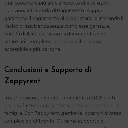
una copertura più ampia rispetto alle soluzioni
tradizionali.
Garanzia di Pagamento
: Zappyrent
garantisce il pagamento al proprietario, eliminando il
rischio di insolvenza senza complesse garanzie.
Facilità di Accesso
: Nessuna documentazione
finanziaria complessa, rendendo il processo
accessibile a più persone.
Conclusioni e Supporto di
Zappyrent
In conclusione, il Bando Fondo Affitto 2025 e altri
bonus affitto rappresentano preziose risorse per le
famiglie. Con Zappyrent, gestire le locazioni diventa
semplice ed efficiente. Offriamo supporto e