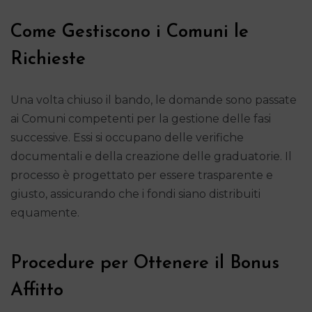
Come Gestiscono i Comuni le
Richieste
Una volta chiuso il bando, le domande sono passate
ai Comuni competenti per la gestione delle fasi
successive. Essi si occupano delle verifiche
documentali e della creazione delle graduatorie. Il
processo è progettato per essere trasparente e
giusto, assicurando che i fondi siano distribuiti
equamente.
Procedure per Ottenere il Bonus
Affitto