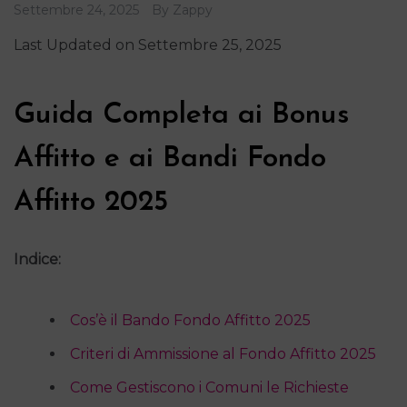
Settembre 24, 2025
By
Zappy
Last Updated on Settembre 25, 2025
Guida Completa ai Bonus
Affitto e ai Bandi Fondo
Affitto 2025
Indice:
Cos’è il Bando Fondo Affitto 2025
Criteri di Ammissione al Fondo Affitto 2025
Come Gestiscono i Comuni le Richieste