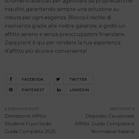
strumenti avanzati per agevolare sia proprietari che
inquilini, garantendo sempre una soluzione su
misura per ogni esigenza. Blocca il rischio di
insolvenza grazie alle nostre garanzie, e goditi un
affitto sereno e senza preoccupazioni finanziarie.
Zappyrent è qui per rendere la tua esperienza
d’affitto più sicura e conveniente!
FACEBOOK
TWITTER
PINTEREST
LINKEDIN
Navigazione
Detrazione Affitto
Deposito Cauzionale
articoli
Studenti Fuori Sede:
Affitto: Guida Completa e
Guida Completa 2025
Normativa Italiana