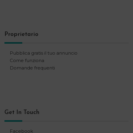
Proprietario
Pubblica gratis il tuo annuncio
Come funziona
Domande frequenti
Get In Touch
Facebook