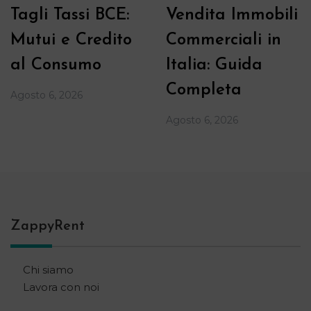
Tagli Tassi BCE:
Vendita Immobili
Mutui e Credito
Commerciali in
al Consumo
Italia: Guida
Completa
Agosto 6, 2026
Agosto 6, 2026
ZappyRent
Chi siamo
Lavora con noi