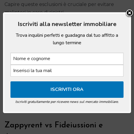
Capire queste esclusioni è cruciale per evitare
malintesi in caso di sinistri.
Iscriviti alla newsletter immobiliare
Come Funziona la Gestione dei
Trova inquilini perfetti e guadagna dal tuo affitto a
lungo termine
Sinistri
In caso di sinistro, l’assicurazione copre i costi
attraverso la compagnia. Una franchigia potrebbe
essere applicata, ma la protezione fornita garantisce
serenità agli inquilini. È fondamentale comunicare
tempestivamente qualsiasi incidente per accelerare
Iscriviti gratuitamente per ricevere news sul mercato immobiliare.
le procedure.
Zappyrent vs Fideiussioni e