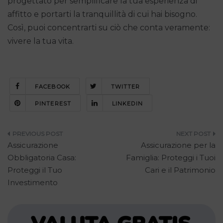
progettato per semplificare la tua esperienza di
affitto e portarti la tranquillità di cui hai bisogno.
Così, puoi concentrarti su ciò che conta veramente:
vivere la tua vita.
FACEBOOK
TWITTER
PINTEREST
LINKEDIN
Navigazione
Assicurazione
Assicurazione per la
articoli
Obbligatoria Casa:
Famiglia: Proteggi i Tuoi
Proteggi il Tuo
Cari e il Patrimonio
Investimento