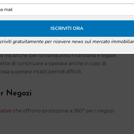
razione per Locali Commerciali
Danni da incendio, eventi atmosferici, atti vandalici,
una minaccia potenziale. Anche se non è
scriviti gratuitamente per ricevere news sul mercato immobiliar
ria
, avere una copertura adeguata è altamente
i ma anche per la tranquillità finanziaria e legale.
tte di continuare a operare anche in caso di
sa superare intatti periodi difficili.
er Negozi
rative
che offrono protezione a 360° per i negozi.