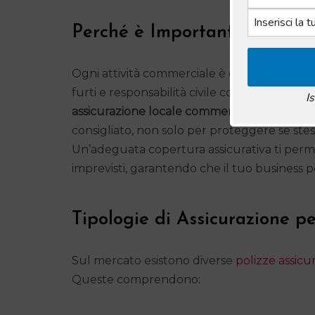
Perché è Importante l’Assicu
Ogni attività commerciale è esposta a rischi. 
furti e responsabilità civile costituiscono 
I
assicurazione locale commerciale obbligato
consigliato, non solo per proteggere se stess
Un’adeguata copertura assicurativa ti perme
imprevisti, garantendo che il tuo business pos
Tipologie di Assicurazione p
Sul mercato esistono diverse
polizze assicu
Queste comprendono: