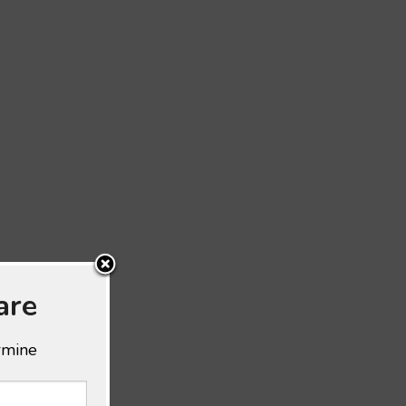
are
ermine