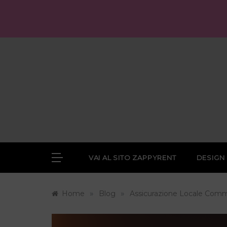
Skip
to
content
VAI AL SITO ZAPPYRENT
DESIGN
»
»
Home
Blog
Assicurazione Locale Comm