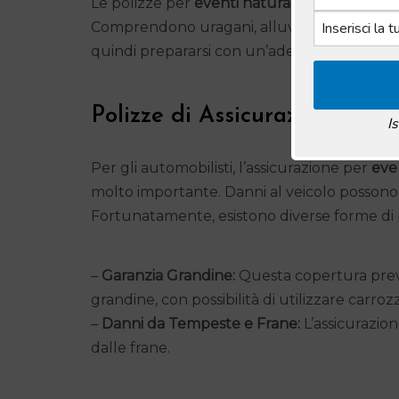
Le polizze per
eventi naturali
offrono una co
Comprendono uragani, alluvioni e tempeste
quindi prepararsi con un’adeguata copertura 
Polizze di Assicurazione Aut
I
Per gli automobilisti, l’assicurazione per
eve
molto importante. Danni al veicolo possono e
Fortunatamente, esistono diverse forme di 
–
Garanzia Grandine:
Questa copertura preve
grandine, con possibilità di utilizzare carroz
–
Danni da Tempeste e Frane:
L’assicurazio
dalle frane.