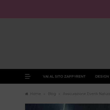
Skip
to
content
VAI AL SITO ZAPPYRENT
DESIGN
»
»
Home
Blog
Assicurazione Eventi Natur