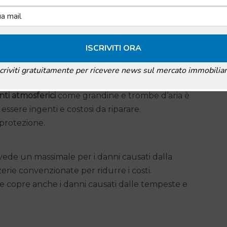
pertura contro danni imprevedibili o catastrofici.
. Può essere complesso prevedere tali eventi,
si rivela cruciale.
o contro Eventi Naturali
scriviti gratuitamente per ricevere news sul mercato immobiliar
nti atmosferici
come grandine e trombe d’aria è
ssere ingenti e costosi da riparare.
protezione.
de un massimale per i danni causati dalla
zerie convenzionate per ridurre i costi.
ne copre anche i danni causati dalle tempeste e