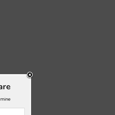
are
ermine