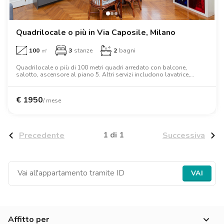
Ville
Ville
Ville
Ville
Ville
Ville
Ville
Ville
Ville
Ville
Ville
Firenze
Loft
Loft
Loft
Loft
Loft
Loft
Loft
Loft
Loft
Loft
Loft
Roma
Quadrilocale o più in Via Caposile, Milano
100
㎡
3
stanze
2
bagni
Napoli
Quadrilocale o più di 100 metri quadri arredato con balcone,
salotto, ascensore al piano 5. Altri servizi includono lavatrice,
Catania
lavastoviglie, forno, letto matrimoniale, armadio, scrivania.
Padova
€
1950
/ mese
1 di 1
Precedente
Successiva
VAI
Affitto per