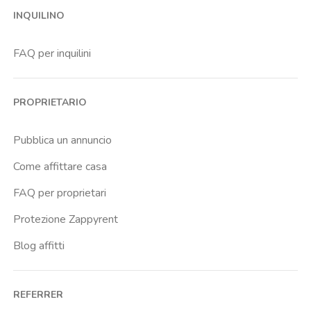
INQUILINO
Bicocca
Bignami
FAQ per inquilini
Bocconi
Bovisa
PROPRIETARIO
Brenta
Buenos Aires
Pubblica un annuncio
Buonarroti
Come affittare casa
Ca Granda
FAQ per proprietari
Cadore
Protezione Zappyrent
Cadorna Fn
Blog affitti
Caiazzo
Cairoli
REFERRER
Cascina Gobba