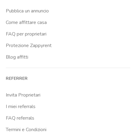
Buenos Aires
Pubblica un annuncio
Buonarroti
Come affittare casa
Ca Granda
FAQ per proprietari
Cadore
Protezione Zappyrent
Cadorna Fn
Blog affitti
Caiazzo
Cairoli
REFERRER
Cascina Gobba
Cattolica
Invita Proprietari
Centrale Fs
I miei referrals
Centro Cardiologico Monzino
FAQ referrals
Centro Santa Maria Nascente
Termini e Condizioni
Centro Traumatologico Ortopedico