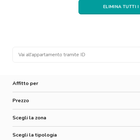
Catania
ELIMINA TUTTI I
Padova
Affitto per
Donne
Prezzo
Uomini
300-500 €
Lavoratori
Scegli la zona
500-700 €
Studenti
Adriano
700-900 €
Scegli la tipologia
Affori