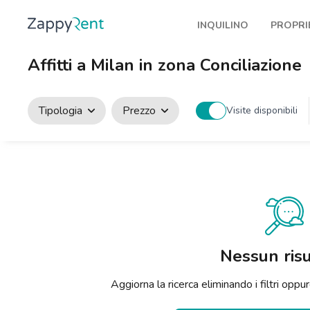
INQUILINO
PROPRI
I nostri affitti
Pubbl
Affitti a Milan in zona Conciliazione
Milano
Come 
Torino
Prote
Tipologia
Prezzo
Visite disponibili
Brescia
Blog a
Venezia
Genova
Bologna
Firenze
Nessun risu
Roma
Aggiorna la ricerca eliminando i filtri op
Napoli