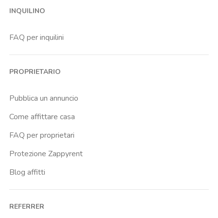
INQUILINO
Bicocca
Bignami
FAQ per inquilini
Bocconi
Bovisa
PROPRIETARIO
Brenta
Buenos Aires
Pubblica un annuncio
Buonarroti
Come affittare casa
Ca Granda
FAQ per proprietari
Cadore
Protezione Zappyrent
Cadorna Fn
Blog affitti
Caiazzo
Cairoli
REFERRER
Cascina Gobba