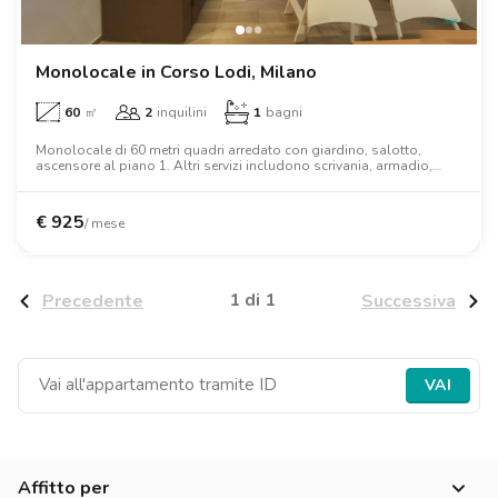
Ville
Ville
Ville
Ville
Ville
Ville
Ville
Ville
Ville
Ville
Ville
Firenze
Loft
Loft
Loft
Loft
Loft
Loft
Loft
Loft
Loft
Loft
Loft
Roma
Monolocale in Corso Lodi, Milano
60
㎡
2
inquilini
1
bagni
Napoli
Monolocale di 60 metri quadri arredato con giardino, salotto,
ascensore al piano 1. Altri servizi includono scrivania, armadio,
Catania
letto matrimoniale.
Padova
€
925
/ mese
1 di 1
Precedente
Successiva
VAI
Affitto per