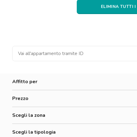
Catania
ELIMINA TUTTI I
Padova
Affitto per
Donne
Prezzo
Uomini
300-500 €
Studenti
Scegli la zona
Economico
Bovisa
Scegli la tipologia
Dergano