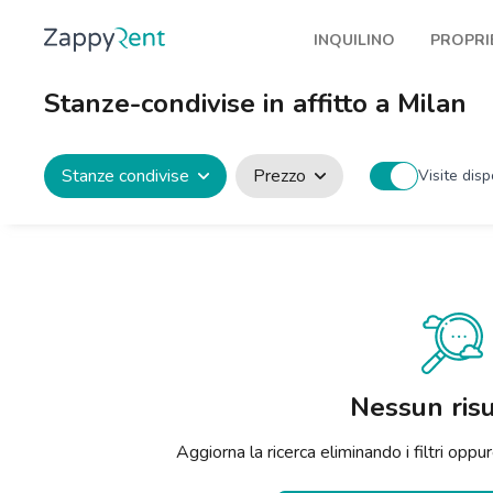
INQUILINO
PROPRI
I nostri affitti
Pubbl
Stanze-condivise in affitto a Milan
Milano
Come 
Torino
Prote
Stanze condivise
Prezzo
Visite disp
Brescia
Blog a
Venezia
Genova
Bologna
Firenze
Nessun risu
Roma
Aggiorna la ricerca eliminando i filtri op
Napoli