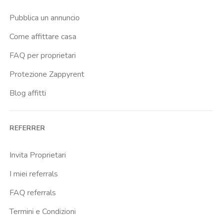
Buenos Aires
Pubblica un annuncio
Buonarroti
Come affittare casa
Ca Granda
FAQ per proprietari
Cadore
Protezione Zappyrent
Cadorna Fn
Blog affitti
Caiazzo
Cairoli
REFERRER
Cascina Gobba
Cattolica
Invita Proprietari
Centrale Fs
I miei referrals
Centro Cardiologico Monzino
FAQ referrals
Centro Santa Maria Nascente
Termini e Condizioni
Centro Traumatologico Ortopedico