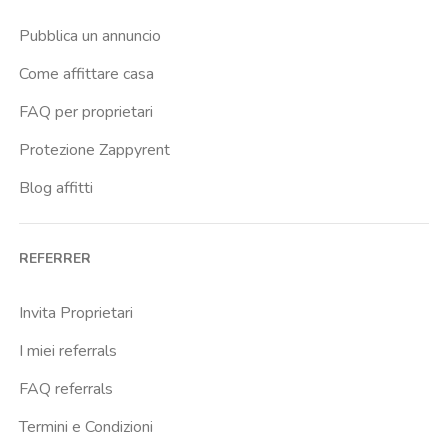
Buenos Aires
Pubblica un annuncio
Buonarroti
Come affittare casa
Ca Granda
FAQ per proprietari
Cadore
Protezione Zappyrent
Cadorna Fn
Blog affitti
Caiazzo
Cairoli
REFERRER
Cascina Gobba
Cattolica
Invita Proprietari
Centrale Fs
I miei referrals
Centro Cardiologico Monzino
FAQ referrals
Centro Santa Maria Nascente
Termini e Condizioni
Centro Traumatologico Ortopedico