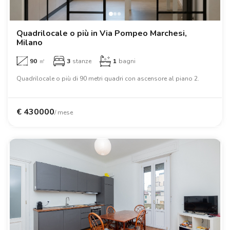
Ville
Ville
Ville
Ville
Ville
Ville
Ville
Ville
Ville
Ville
Ville
Firenze
Loft
Loft
Loft
Loft
Loft
Loft
Loft
Loft
Loft
Loft
Loft
Roma
Quadrilocale o più in Via Pompeo Marchesi,
Milano
Napoli
90
㎡
3
stanze
1
bagni
Catania
Quadrilocale o più di 90 metri quadri con ascensore al piano 2.
Padova
€
430000
/ mese