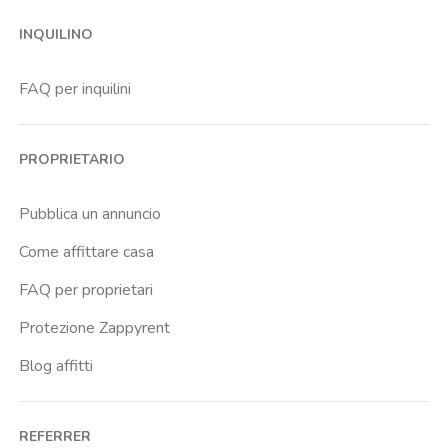
Forlanini
INQUILINO
Garibaldi Fs
Gorla
FAQ per inquilini
Guastalla
Isola
PROPRIETARIO
Istituto Neurologico Besta
Istituto Ortopedico Gaetano Pini
Pubblica un annuncio
Lambrate Fs
Come affittare casa
Lima
FAQ per proprietari
Lodi
Protezione Zappyrent
Lodi Tibb
Blog affitti
Maciachini
Missori
REFERRER
Molino Dorino