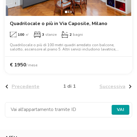
Quadrilocale o più in Via Caposile, Milano
100
㎡
3
stanze
2
bagni
Quadrilocale o più di 100 metri quadri arredato con balcone,
salotto, ascensore al piano 5. Altri servizi includono lavatrice,
lavastoviglie, forno, letto matrimoniale, armadio, scrivania.
€
1950
/ mese
1 di 1
Precedente
Successiva
VAI