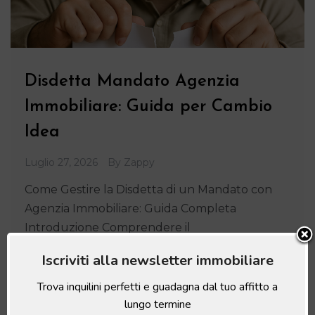
Disdetta Mandato Agenzia
Immobiliare: Guida per Cambio
Idea
Luglio 27, 2026
By
Zappy
Come Gestire la Disdetta di un Mandato con
Agenzia Immobiliare: Guida Completa
Introduzione Comprendere il
Iscriviti alla newsletter immobiliare
Leggi articolo
Trova inquilini perfetti e guadagna dal tuo affitto a
lungo termine