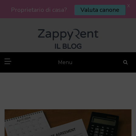
X
Proprietario di casa?
Valuta canone
Skip
to
content
Menu
Blog